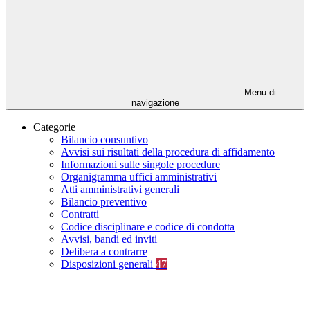
Menu di
navigazione
Categorie
Bilancio consuntivo
Avvisi sui risultati della procedura di affidamento
Informazioni sulle singole procedure
Organigramma uffici amministrativi
Atti amministrativi generali
Bilancio preventivo
Contratti
Codice disciplinare e codice di condotta
Avvisi, bandi ed inviti
Delibera a contrarre
Disposizioni generali
47