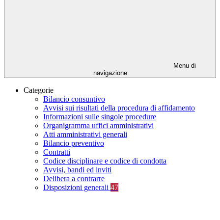
Menu di
navigazione
Categorie
Bilancio consuntivo
Avvisi sui risultati della procedura di affidamento
Informazioni sulle singole procedure
Organigramma uffici amministrativi
Atti amministrativi generali
Bilancio preventivo
Contratti
Codice disciplinare e codice di condotta
Avvisi, bandi ed inviti
Delibera a contrarre
Disposizioni generali
47