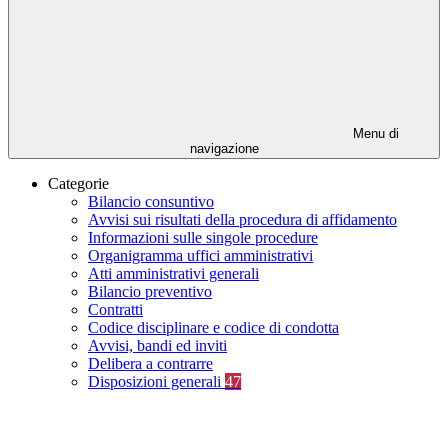
Menu di
navigazione
Categorie
Bilancio consuntivo
Avvisi sui risultati della procedura di affidamento
Informazioni sulle singole procedure
Organigramma uffici amministrativi
Atti amministrativi generali
Bilancio preventivo
Contratti
Codice disciplinare e codice di condotta
Avvisi, bandi ed inviti
Delibera a contrarre
Disposizioni generali
47