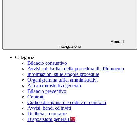
Menu di
navigazione
Categorie
Bilancio consuntivo
Avvisi sui risultati della procedura di affidamento
Informazioni sulle singole procedure
Organigramma uffici amministrativi
Atti amministrativi generali
Bilancio preventivo
Contratti
Codice disciplinare e codice di condotta
Avvisi, bandi ed inviti
Delibera a contrarre
Disposizioni generali
47