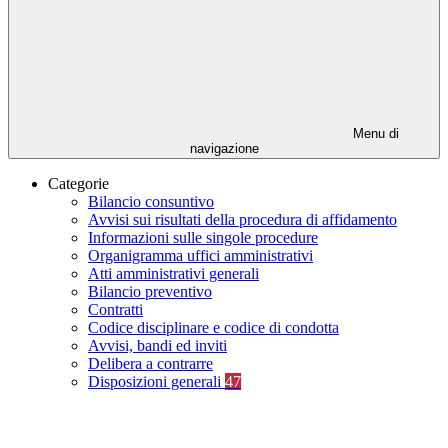
Menu di
navigazione
Categorie
Bilancio consuntivo
Avvisi sui risultati della procedura di affidamento
Informazioni sulle singole procedure
Organigramma uffici amministrativi
Atti amministrativi generali
Bilancio preventivo
Contratti
Codice disciplinare e codice di condotta
Avvisi, bandi ed inviti
Delibera a contrarre
Disposizioni generali
47