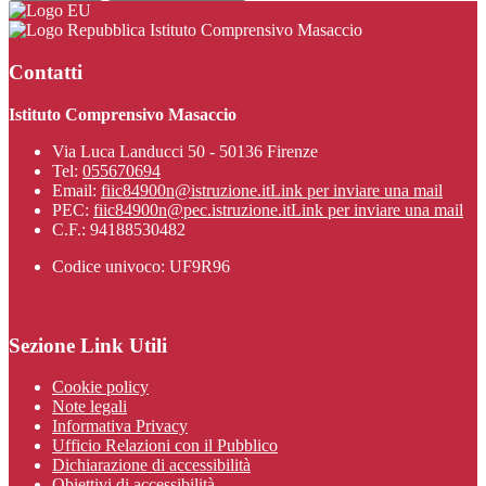
Istituto Comprensivo Masaccio
Contatti
Istituto Comprensivo Masaccio
Via Luca Landucci 50 - 50136 Firenze
Tel:
055670694
Email:
fiic84900n@istruzione.it
Link per inviare una mail
PEC:
fiic84900n@pec.istruzione.it
Link per inviare una mail
C.F.: 94188530482
Codice univoco: UF9R96
Sezione Link Utili
Cookie policy
Note legali
Informativa Privacy
Ufficio Relazioni con il Pubblico
Dichiarazione di accessibilità
Obiettivi di accessibilità