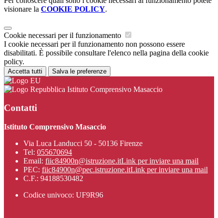
Per conoscere quali sono i cookie necessari al funzionamento potete
visionare la
COOKIE POLICY
.
Cookie necessari per il funzionamento
I cookie necessari per il funzionamento non possono essere
disabilitati. È possibile consultare l'elenco nella pagina della cookie
policy.
Accetta tutti
Salva le preferenze
Istituto Comprensivo Masaccio
Contatti
Istituto Comprensivo Masaccio
Via Luca Landucci 50 - 50136 Firenze
Tel:
055670694
Email:
fiic84900n@istruzione.it
Link per inviare una mail
PEC:
fiic84900n@pec.istruzione.it
Link per inviare una mail
C.F.: 94188530482
Codice univoco: UF9R96