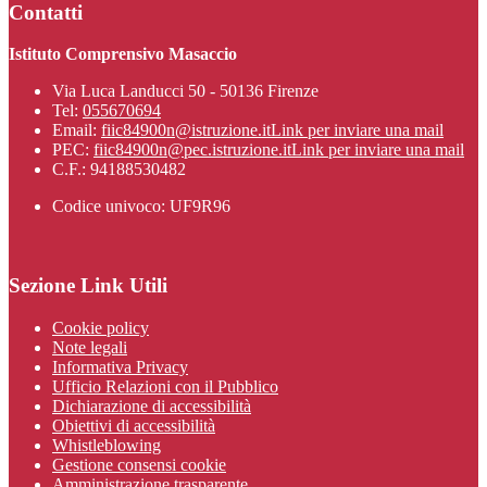
Contatti
Istituto Comprensivo Masaccio
Via Luca Landucci 50 - 50136 Firenze
Tel:
055670694
Email:
fiic84900n@istruzione.it
Link per inviare una mail
PEC:
fiic84900n@pec.istruzione.it
Link per inviare una mail
C.F.: 94188530482
Codice univoco: UF9R96
Sezione Link Utili
Cookie policy
Note legali
Informativa Privacy
Ufficio Relazioni con il Pubblico
Dichiarazione di accessibilità
Obiettivi di accessibilità
Whistleblowing
Gestione consensi cookie
Amministrazione trasparente