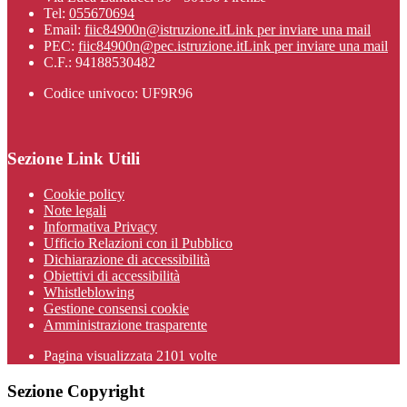
Tel:
055670694
Email:
fiic84900n@istruzione.it
Link per inviare una mail
PEC:
fiic84900n@pec.istruzione.it
Link per inviare una mail
C.F.: 94188530482
Codice univoco: UF9R96
Sezione Link Utili
Cookie policy
Note legali
Informativa Privacy
Ufficio Relazioni con il Pubblico
Dichiarazione di accessibilità
Obiettivi di accessibilità
Whistleblowing
Gestione consensi cookie
Amministrazione trasparente
Pagina visualizzata
2101
volte
Sezione Copyright