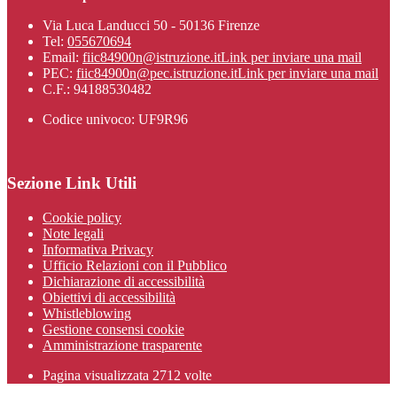
Via Luca Landucci 50 - 50136 Firenze
Tel:
055670694
Email:
fiic84900n@istruzione.it
Link per inviare una mail
PEC:
fiic84900n@pec.istruzione.it
Link per inviare una mail
C.F.: 94188530482
Codice univoco: UF9R96
Sezione Link Utili
Cookie policy
Note legali
Informativa Privacy
Ufficio Relazioni con il Pubblico
Dichiarazione di accessibilità
Obiettivi di accessibilità
Whistleblowing
Gestione consensi cookie
Amministrazione trasparente
Pagina visualizzata
2712
volte