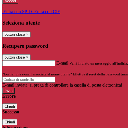
-
Entra con SPID
Entra con CIE
Seleziona utente
button close
×
Recupero password
button close
×
E-mail
Verrà inviato un messaggio all'indirizz
Non hai una e-mail associata al nome utente? Effettua il reset della password tram
E-mail inviata, si prega di controllare la casella di posta elettronica!
Errore
Chiudi
Successo
Chiudi
Informazione