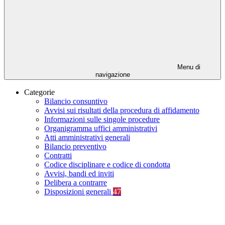
Menu di
navigazione
Categorie
Bilancio consuntivo
Avvisi sui risultati della procedura di affidamento
Informazioni sulle singole procedure
Organigramma uffici amministrativi
Atti amministrativi generali
Bilancio preventivo
Contratti
Codice disciplinare e codice di condotta
Avvisi, bandi ed inviti
Delibera a contrarre
Disposizioni generali
47