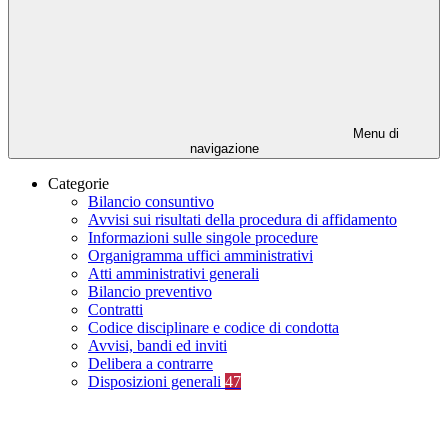
Menu di
navigazione
Categorie
Bilancio consuntivo
Avvisi sui risultati della procedura di affidamento
Informazioni sulle singole procedure
Organigramma uffici amministrativi
Atti amministrativi generali
Bilancio preventivo
Contratti
Codice disciplinare e codice di condotta
Avvisi, bandi ed inviti
Delibera a contrarre
Disposizioni generali
47