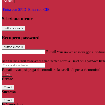
-
Entra con SPID
Entra con CIE
Seleziona utente
button close
×
Recupero password
button close
×
E-mail
Verrà inviato un messaggio all'indirizz
Non hai una e-mail associata al nome utente? Effettua il reset della password tram
E-mail inviata, si prega di controllare la casella di posta elettronica!
Errore
Chiudi
Successo
Chiudi
Informazione