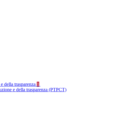
 e della trasparenza
1
ruzione e della trasparenza (PTPCT)