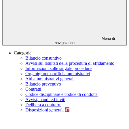
Menu di
navigazione
Categorie
Bilancio consuntivo
Avvisi sui risultati della procedura di affidamento
Informazioni sulle singole procedure
Organigramma uffici amministrativi
Atti amministrativi generali
Bilancio preventivo
Contratti
Codice disciplinare e codice di condotta
Avvisi, bandi ed inviti
Delibera a contrarre
Disposizioni generali
47