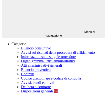
Menu di
navigazione
Categorie
Bilancio consuntivo
Avvisi sui risultati della procedura di affidamento
Informazioni sulle singole procedure
Organigramma uffici amministrativi
Atti amministrativi generali
Bilancio preventivo
Contratti
Codice disciplinare e codice di condotta
Avvisi, bandi ed inviti
Delibera a contrarre
Disposizioni generali
47