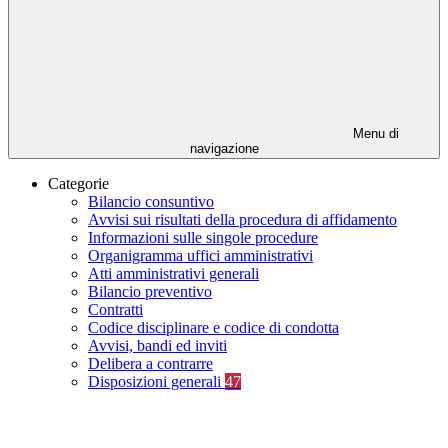
Menu di
navigazione
Categorie
Bilancio consuntivo
Avvisi sui risultati della procedura di affidamento
Informazioni sulle singole procedure
Organigramma uffici amministrativi
Atti amministrativi generali
Bilancio preventivo
Contratti
Codice disciplinare e codice di condotta
Avvisi, bandi ed inviti
Delibera a contrarre
Disposizioni generali
47