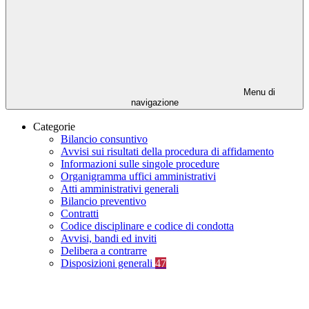
Menu di
navigazione
Categorie
Bilancio consuntivo
Avvisi sui risultati della procedura di affidamento
Informazioni sulle singole procedure
Organigramma uffici amministrativi
Atti amministrativi generali
Bilancio preventivo
Contratti
Codice disciplinare e codice di condotta
Avvisi, bandi ed inviti
Delibera a contrarre
Disposizioni generali
47