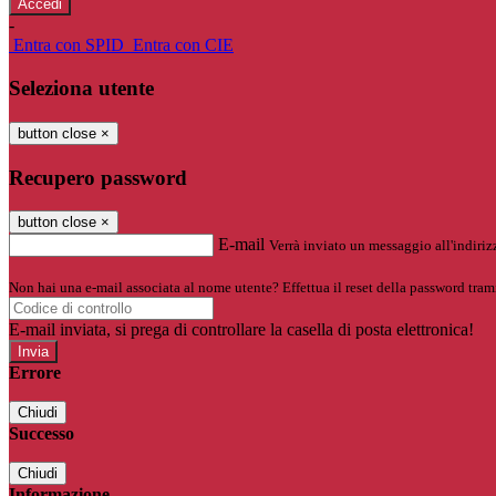
-
Entra con SPID
Entra con CIE
Seleziona utente
button close
×
Recupero password
button close
×
E-mail
Verrà inviato un messaggio all'indirizz
Non hai una e-mail associata al nome utente? Effettua il reset della password tram
E-mail inviata, si prega di controllare la casella di posta elettronica!
Errore
Chiudi
Successo
Chiudi
Informazione