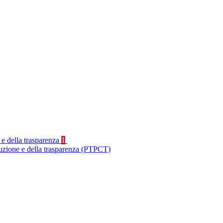
 e della trasparenza
1
ruzione e della trasparenza (PTPCT)