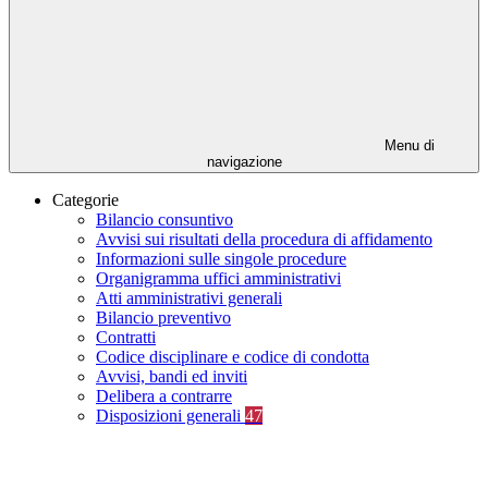
Menu di
navigazione
Categorie
Bilancio consuntivo
Avvisi sui risultati della procedura di affidamento
Informazioni sulle singole procedure
Organigramma uffici amministrativi
Atti amministrativi generali
Bilancio preventivo
Contratti
Codice disciplinare e codice di condotta
Avvisi, bandi ed inviti
Delibera a contrarre
Disposizioni generali
47