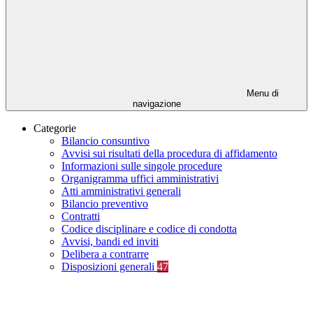
Menu di
navigazione
Categorie
Bilancio consuntivo
Avvisi sui risultati della procedura di affidamento
Informazioni sulle singole procedure
Organigramma uffici amministrativi
Atti amministrativi generali
Bilancio preventivo
Contratti
Codice disciplinare e codice di condotta
Avvisi, bandi ed inviti
Delibera a contrarre
Disposizioni generali
47