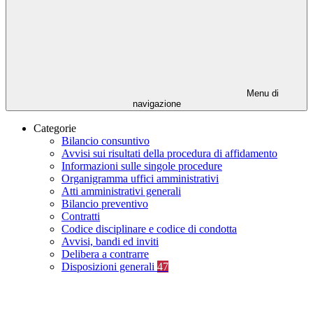
Menu di
navigazione
Categorie
Bilancio consuntivo
Avvisi sui risultati della procedura di affidamento
Informazioni sulle singole procedure
Organigramma uffici amministrativi
Atti amministrativi generali
Bilancio preventivo
Contratti
Codice disciplinare e codice di condotta
Avvisi, bandi ed inviti
Delibera a contrarre
Disposizioni generali
47