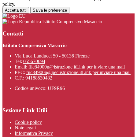
policy.
Accetta tutti
Salva le preferenze
Istituto Comprensivo Masaccio
Contatti
Istituto Comprensivo Masaccio
Via Luca Landucci 50 - 50136 Firenze
Tel:
055670694
Email:
fiic84900n@istruzione.it
Link per inviare una mail
PEC:
fiic84900n@pec.istruzione.it
Link per inviare una mail
C.F.: 94188530482
Codice univoco: UF9R96
Sezione Link Utili
Cookie policy
Note legali
Informativa Privacy