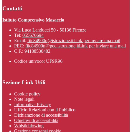
Contatti
Istituto Comprensivo Masaccio
Via Luca Landucci 50 - 50136 Firenze
Tel:
055670694
Email:
fiic84900n@istruzione.it
Link per inviare una mail
PEC:
fiic84900n@pec.istruzione.it
Link per inviare una mail
C.F.: 94188530482
Codice univoco: UF9R96
Sezione Link Utili
Cookie policy
Note legali
Informativa Privacy
Ufficio Relazioni con il Pubblico
Dichiarazione di accessibilità
Obiettivi di accessibilità
Whistleblowing
Gestione consensi cookie