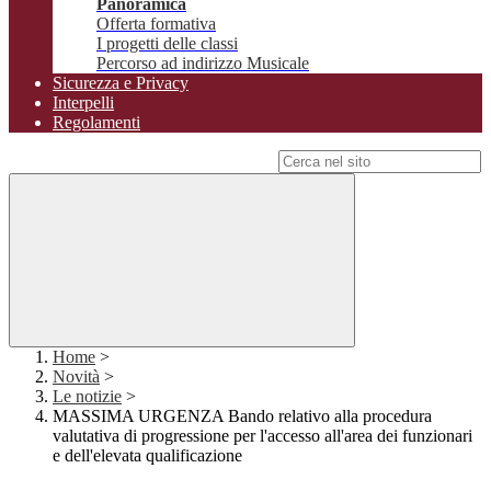
Panoramica
Offerta formativa
I progetti delle classi
Percorso ad indirizzo Musicale
Sicurezza e Privacy
Interpelli
Regolamenti
Campo di ricerca per le pagine del sito
Home
>
Novità
>
Le notizie
>
MASSIMA URGENZA Bando relativo alla procedura
valutativa di progressione per l'accesso all'area dei funzionari
e dell'elevata qualificazione