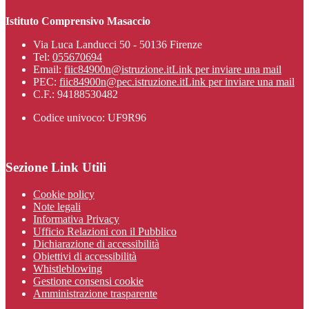
Istituto Comprensivo Masaccio
Via Luca Landucci 50 - 50136 Firenze
Tel:
055670694
Email:
fiic84900n@istruzione.it
Link per inviare una mail
PEC:
fiic84900n@pec.istruzione.it
Link per inviare una mail
C.F.: 94188530482
Codice univoco: UF9R96
Sezione Link Utili
Cookie policy
Note legali
Informativa Privacy
Ufficio Relazioni con il Pubblico
Dichiarazione di accessibilità
Obiettivi di accessibilità
Whistleblowing
Gestione consensi cookie
Amministrazione trasparente