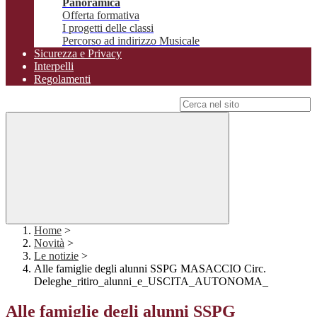
Panoramica
Offerta formativa
I progetti delle classi
Percorso ad indirizzo Musicale
Sicurezza e Privacy
Interpelli
Regolamenti
Campo di ricerca per le pagine del sito
Home
>
Novità
>
Le notizie
>
Alle famiglie degli alunni SSPG MASACCIO Circ.
Deleghe_ritiro_alunni_e_USCITA_AUTONOMA_
Alle famiglie degli alunni SSPG