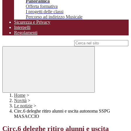
Panoramica
Offerta formativa
I progetti delle classi
Percorso ad indirizzo Musicale
Sicurezza e Privacy
Interpelli
Regolamenti
Campo di ricerca per le pagine del sito
Home
>
Novità
>
Le notizie
>
Circ.6 deleghe ritiro alunni e uscita autonoma SSPG
MASACCIO
Circ.6 deleghe ritiro alunni e uscita