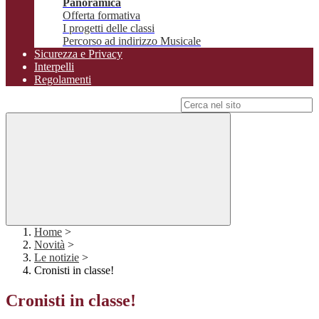
Panoramica
Offerta formativa
I progetti delle classi
Percorso ad indirizzo Musicale
Sicurezza e Privacy
Interpelli
Regolamenti
Campo di ricerca per le pagine del sito
Home
>
Novità
>
Le notizie
>
Cronisti in classe!
Cronisti in classe!