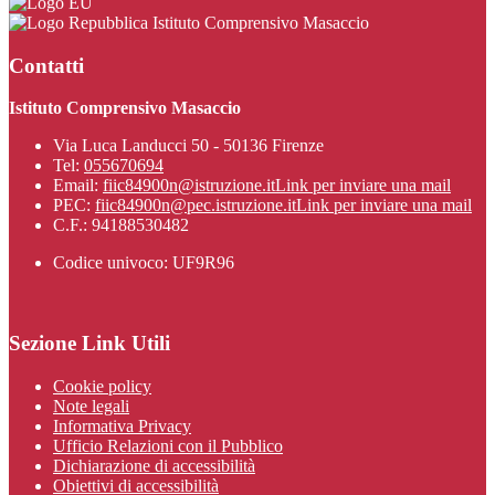
Istituto Comprensivo Masaccio
Contatti
Istituto Comprensivo Masaccio
Via Luca Landucci 50 - 50136 Firenze
Tel:
055670694
Email:
fiic84900n@istruzione.it
Link per inviare una mail
PEC:
fiic84900n@pec.istruzione.it
Link per inviare una mail
C.F.: 94188530482
Codice univoco: UF9R96
Sezione Link Utili
Cookie policy
Note legali
Informativa Privacy
Ufficio Relazioni con il Pubblico
Dichiarazione di accessibilità
Obiettivi di accessibilità