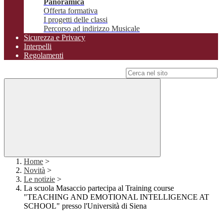
Panoramica
Offerta formativa
I progetti delle classi
Percorso ad indirizzo Musicale
Sicurezza e Privacy
Interpelli
Regolamenti
Campo di ricerca per le pagine del sito
Home
>
Novità
>
Le notizie
>
La scuola Masaccio partecipa al Training course
"TEACHING AND EMOTIONAL INTELLIGENCE AT
SCHOOL" presso l'Università di Siena