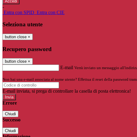
-
Entra con SPID
Entra con CIE
Seleziona utente
button close
×
Recupero password
button close
×
E-mail
Verrà inviato un messaggio all'indirizz
Non hai una e-mail associata al nome utente? Effettua il reset della password tram
E-mail inviata, si prega di controllare la casella di posta elettronica!
Errore
Chiudi
Successo
Chiudi
Informazione