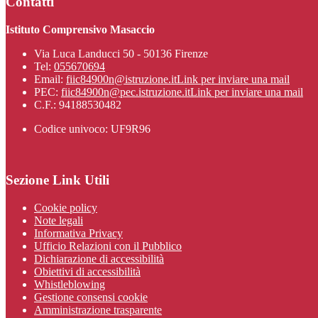
Contatti
Istituto Comprensivo Masaccio
Via Luca Landucci 50 - 50136 Firenze
Tel:
055670694
Email:
fiic84900n@istruzione.it
Link per inviare una mail
PEC:
fiic84900n@pec.istruzione.it
Link per inviare una mail
C.F.: 94188530482
Codice univoco: UF9R96
Sezione Link Utili
Cookie policy
Note legali
Informativa Privacy
Ufficio Relazioni con il Pubblico
Dichiarazione di accessibilità
Obiettivi di accessibilità
Whistleblowing
Gestione consensi cookie
Amministrazione trasparente