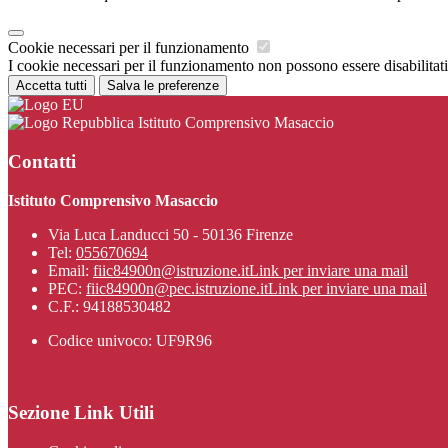
Cookie necessari per il funzionamento
I cookie necessari per il funzionamento non possono essere disabilitati.
Accetta tutti
Salva le preferenze
Istituto Comprensivo Masaccio
Contatti
Istituto Comprensivo Masaccio
Via Luca Landucci 50 - 50136 Firenze
Tel:
055670694
Email:
fiic84900n@istruzione.it
Link per inviare una mail
PEC:
fiic84900n@pec.istruzione.it
Link per inviare una mail
C.F.: 94188530482
Codice univoco: UF9R96
Sezione Link Utili