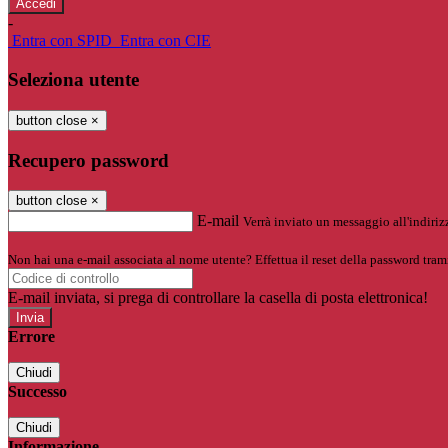
-
Entra con SPID
Entra con CIE
Seleziona utente
button close
×
Recupero password
button close
×
E-mail
Verrà inviato un messaggio all'indirizz
Non hai una e-mail associata al nome utente? Effettua il reset della password tram
E-mail inviata, si prega di controllare la casella di posta elettronica!
Errore
Chiudi
Successo
Chiudi
Informazione