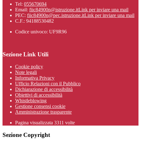
Tel:
055670694
Email:
fiic84900n@istruzione.it
Link per inviare una mail
PEC:
fiic84900n@pec.istruzione.it
Link per inviare una mail
C.F.: 94188530482
Codice univoco: UF9R96
Sezione Link Utili
Cookie policy
Note legali
Informativa Privacy
Ufficio Relazioni con il Pubblico
Dichiarazione di accessibilità
Obiettivi di accessibilità
Whistleblowing
Gestione consensi cookie
Amministrazione trasparente
Pagina visualizzata
3311
volte
Sezione Copyright