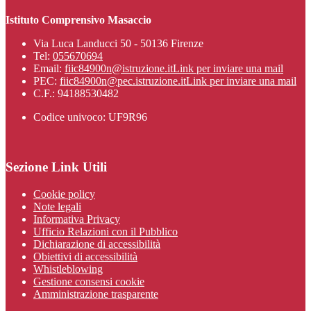
Istituto Comprensivo Masaccio
Via Luca Landucci 50 - 50136 Firenze
Tel:
055670694
Email:
fiic84900n@istruzione.it
Link per inviare una mail
PEC:
fiic84900n@pec.istruzione.it
Link per inviare una mail
C.F.: 94188530482
Codice univoco: UF9R96
Sezione Link Utili
Cookie policy
Note legali
Informativa Privacy
Ufficio Relazioni con il Pubblico
Dichiarazione di accessibilità
Obiettivi di accessibilità
Whistleblowing
Gestione consensi cookie
Amministrazione trasparente