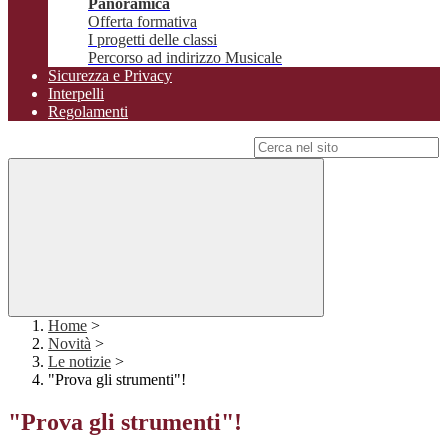
Panoramica
Offerta formativa
I progetti delle classi
Percorso ad indirizzo Musicale
Sicurezza e Privacy
Interpelli
Regolamenti
Campo di ricerca per le pagine del sito
Home
>
Novità
>
Le notizie
>
"Prova gli strumenti"!
"Prova gli strumenti"!