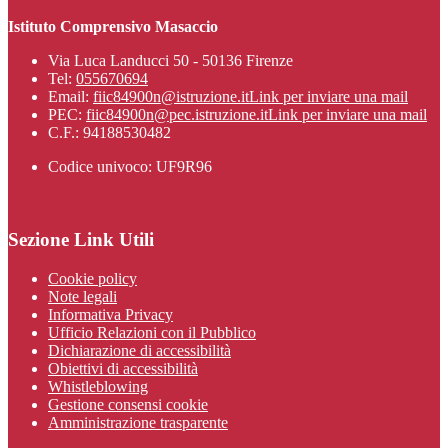
Istituto Comprensivo Masaccio
Via Luca Landucci 50 - 50136 Firenze
Tel:
055670694
Email:
fiic84900n@istruzione.it
Link per inviare una mail
PEC:
fiic84900n@pec.istruzione.it
Link per inviare una mail
C.F.: 94188530482
Codice univoco: UF9R96
Sezione Link Utili
Cookie policy
Note legali
Informativa Privacy
Ufficio Relazioni con il Pubblico
Dichiarazione di accessibilità
Obiettivi di accessibilità
Whistleblowing
Gestione consensi cookie
Amministrazione trasparente