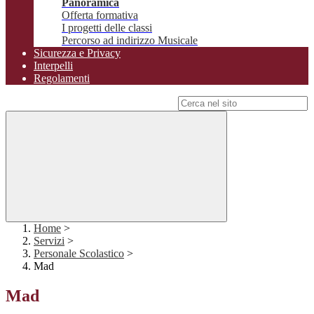
Panoramica
Offerta formativa
I progetti delle classi
Percorso ad indirizzo Musicale
Sicurezza e Privacy
Interpelli
Regolamenti
Campo di ricerca per le pagine del sito
Home
>
Servizi
>
Personale Scolastico
>
Mad
Mad