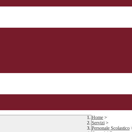
Home
>
Servizi
>
Personale Scolastico