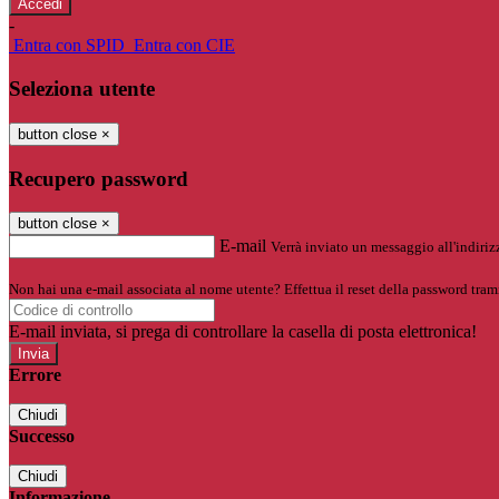
-
Entra con SPID
Entra con CIE
Seleziona utente
button close
×
Recupero password
button close
×
E-mail
Verrà inviato un messaggio all'indirizz
Non hai una e-mail associata al nome utente? Effettua il reset della password tram
E-mail inviata, si prega di controllare la casella di posta elettronica!
Errore
Chiudi
Successo
Chiudi
Informazione