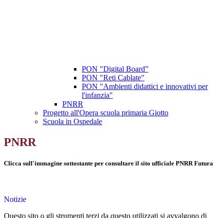
PON "Digital Board”
PON "Reti Cablate"
PON "Ambienti didattici e innovativi per
l'infanzia"
PNRR
Progetto all'Opera scuola primaria Giotto
Scuola in Ospedale
PNRR
Clicca sull'immagine sottostante per consultare il sito ufficiale PNRR Futura
Notizie
Questo sito o gli strumenti terzi da questo utilizzati si avvalgono di