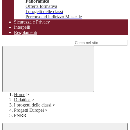
Panoramica
Offerta formativa
I progetti delle classi
Percorso ad indirizzo Musicale
Sicurezza e Privacy
Interpelli
Regolamenti
Campo di ricerca per le pagine del sito
Home
>
Didattica
>
I progetti delle classi
>
Progetti Europei
>
PNRR