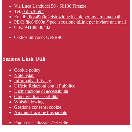
Via Luca Landucci 50 - 50136 Firenze
Tel:
055670694
Email:
fiic84900n@istruzione.it
Link per inviare una mail
PEC:
fiic84900n@pec.istruzione.it
Link per inviare una mail
C.F.: 94188530482
Codice univoco: UF9R96
Sezione Link Utili
Cookie policy
Note legali
Informativa Privacy
Ufficio Relazioni con il Pubblico
Dichiarazione di accessibilità
Obiettivi di accessibilità
Whistleblowing
Gestione consensi cookie
Amministrazione trasparente
Pagina visualizzata
778
volte