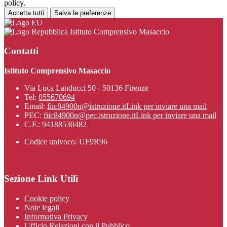
policy.
Accetta tutti
Salva le preferenze
Istituto Comprensivo Masaccio
Contatti
Istituto Comprensivo Masaccio
Via Luca Landucci 50 - 50136 Firenze
Tel:
055670694
Email:
fiic84900n@istruzione.it
Link per inviare una mail
PEC:
fiic84900n@pec.istruzione.it
Link per inviare una mail
C.F.: 94188530482
Codice univoco: UF9R96
Sezione Link Utili
Cookie policy
Note legali
Informativa Privacy
Ufficio Relazioni con il Pubblico