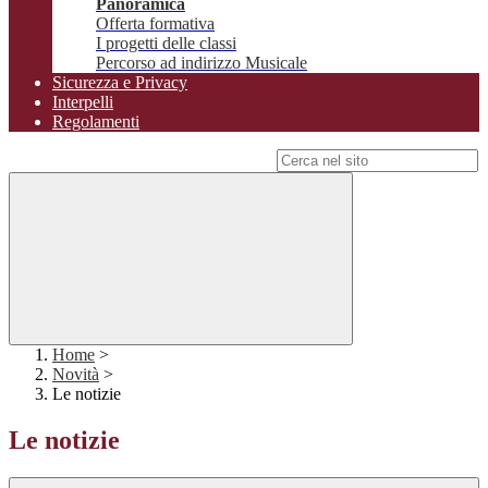
Panoramica
Offerta formativa
I progetti delle classi
Percorso ad indirizzo Musicale
Sicurezza e Privacy
Interpelli
Regolamenti
Campo di ricerca per le pagine del sito
Home
>
Novità
>
Le notizie
Le notizie