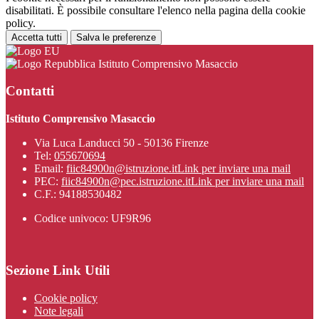
disabilitati. È possibile consultare l'elenco nella pagina della cookie
policy.
Accetta tutti
Salva le preferenze
Istituto Comprensivo Masaccio
Contatti
Istituto Comprensivo Masaccio
Via Luca Landucci 50 - 50136 Firenze
Tel:
055670694
Email:
fiic84900n@istruzione.it
Link per inviare una mail
PEC:
fiic84900n@pec.istruzione.it
Link per inviare una mail
C.F.: 94188530482
Codice univoco: UF9R96
Sezione Link Utili
Cookie policy
Note legali