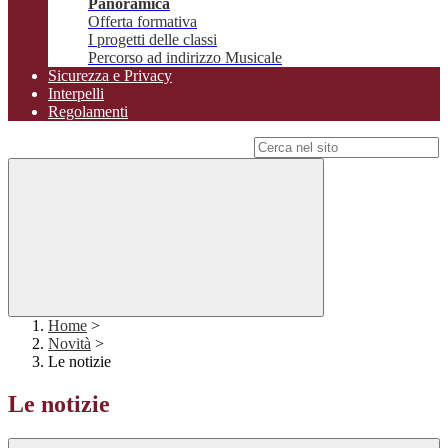
Panoramica
Offerta formativa
I progetti delle classi
Percorso ad indirizzo Musicale
Sicurezza e Privacy
Interpelli
Regolamenti
Campo di ricerca per le pagine del sito
Home
>
Novità
>
Le notizie
Le notizie